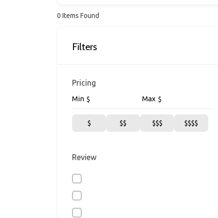
0
Items Found
Filters
Pricing
Min
Max
$
$
$
$$
$$$
$$$$
Review