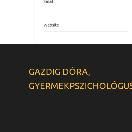
Email
Website
GAZDIG DÓRA,
GYERMEKPSZICHOLÓGU