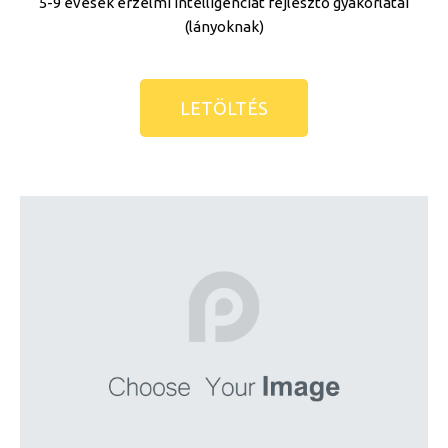
5-9 évesek érzelmi intelligenciát fejlesztő gyakorlatai
(lányoknak)
LETÖLTÉS