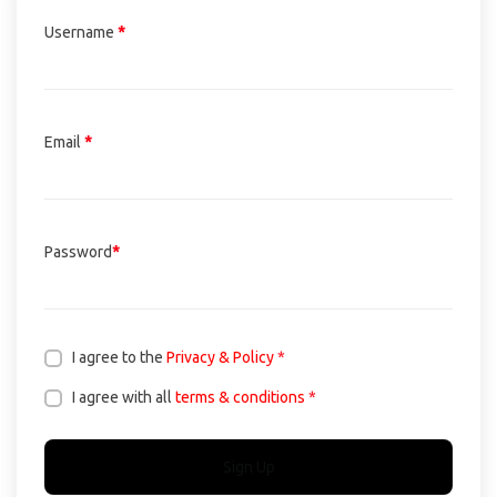
Username
*
Email
*
Password
*
I agree to the
Privacy & Policy
*
I agree with all
terms & conditions
*
Sign Up