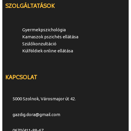
SZOLGÁLTATÁSOK
Gyermekpszichológia
Kamaszok pszichés ellátása
Szülőkonzultáció
Külföldiek online ellátása
KAPCSOLAT
5000 Szolnok, Városmajor út 42.
gazdig.dora@gmail.com
0670/411-88-67