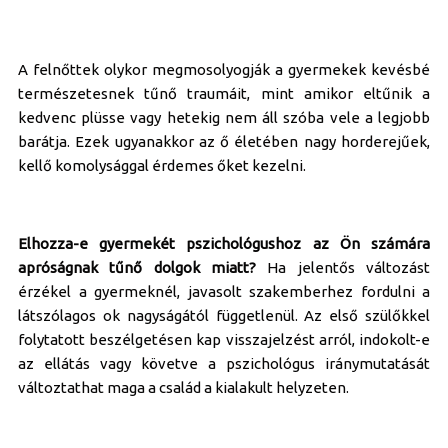
A felnőttek olykor megmosolyogják a gyermekek kevésbé
természetesnek tűnő traumáit, mint amikor eltűnik a
kedvenc plüsse vagy hetekig nem áll szóba vele a legjobb
barátja. Ezek ugyanakkor az ő életében nagy horderejűek,
kellő komolysággal érdemes őket kezelni.
Elhozza-e gyermekét pszichológushoz az Ön számára
apróságnak tűnő dolgok miatt?
Ha jelentős változást
érzékel a gyermeknél, javasolt szakemberhez fordulni a
látszólagos ok nagyságától függetlenül. Az első szülőkkel
folytatott beszélgetésen kap visszajelzést arról, indokolt-e
az ellátás vagy követve a pszichológus iránymutatását
változtathat maga a család a kialakult helyzeten.