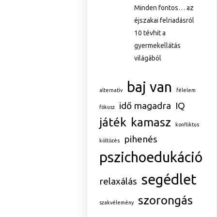
Minden fontos… az
éjszakai felriadásról
10 tévhit a
gyermekellátás
világából
baj van
alternatív
félelem
idő magadra
IQ
fókusz
játék
kamasz
konfliktus
pihenés
költözés
pszichoedukáció
segédlet
relaxálás
szorongás
szakvélemény