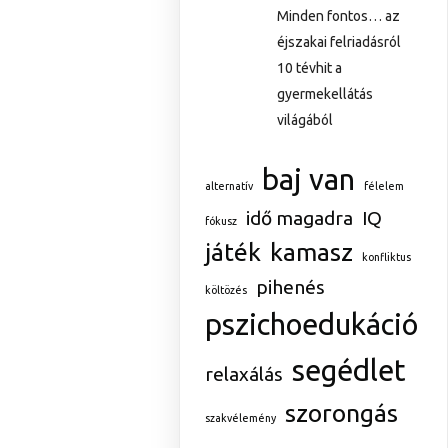
Minden fontos… az
éjszakai felriadásról
10 tévhit a
gyermekellátás
világából
baj van
alternatív
félelem
idő magadra
IQ
fókusz
játék
kamasz
konfliktus
pihenés
költözés
pszichoedukáció
segédlet
relaxálás
szorongás
szakvélemény