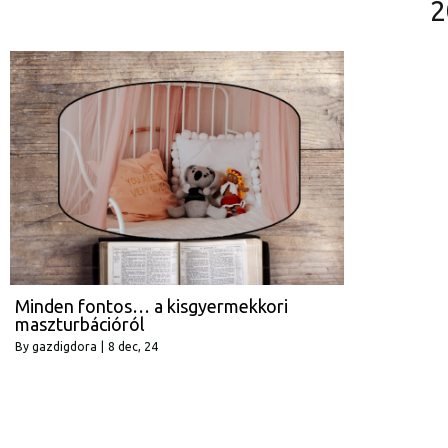
2
Minden fontos… a kisgyermekkori
maszturbációról
By
gazdigdora
|
8
dec, 24