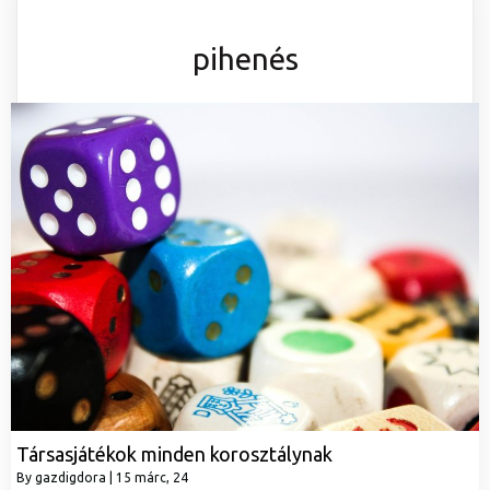
pihenés
Társasjátékok minden korosztálynak
By
gazdigdora
|
15
márc, 24