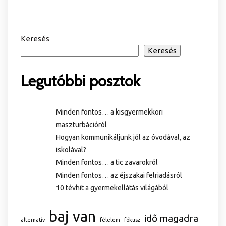
Keresés
Keresés
Legutóbbi posztok
Minden fontos… a kisgyermekkori
maszturbációról
Hogyan kommunikáljunk jól az óvodával, az
iskolával?
Minden fontos… a tic zavarokról
Minden fontos… az éjszakai felriadásról
10 tévhit a gyermekellátás világából
baj van
idő magadra
alternatív
félelem
fókusz