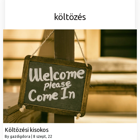
költözés
Költözési kisokos
By
gazdigdora
|
8
szept, 22