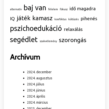
baj van
idő magadra
alternatív
félelem
fókusz
játék
kamasz
IQ
pihenés
konfliktus
költözés
pszichoedukáció
relaxálás
segédlet
szorongás
szakvélemény
Archívum
2024. december
2024. augusztus
2024. július
2024. június
2024. április
2024. március
2023. december