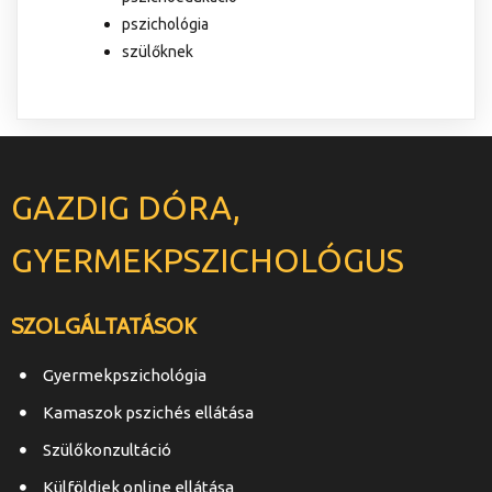
pszichológia
szülőknek
GAZDIG DÓRA,
GYERMEKPSZICHOLÓGUS
SZOLGÁLTATÁSOK
Gyermekpszichológia
Kamaszok pszichés ellátása
Szülőkonzultáció
Külföldiek online ellátása