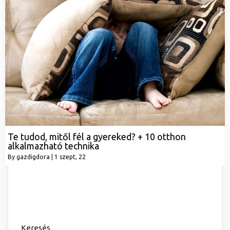
Te tudod, mitől fél a gyereked? + 10 otthon
alkalmazható technika
By
gazdigdora
|
1
szept, 22
Keresés