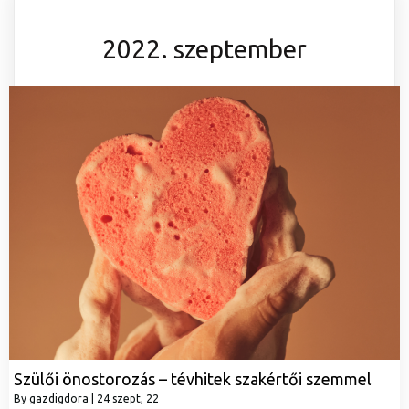
2022. szeptember
Szülői önostorozás – tévhitek szakértői szemmel
By
gazdigdora
|
24
szept, 22