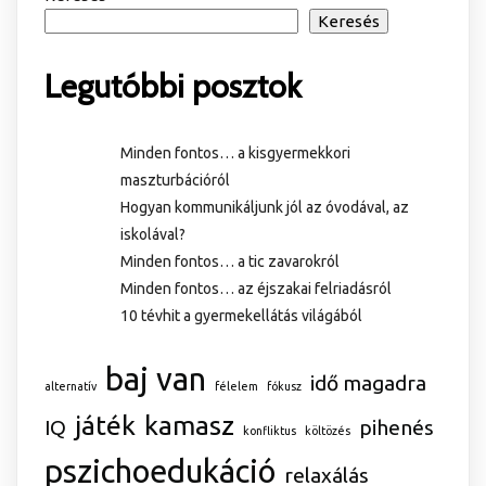
Keresés
Legutóbbi posztok
Minden fontos… a kisgyermekkori
maszturbációról
Hogyan kommunikáljunk jól az óvodával, az
iskolával?
Minden fontos… a tic zavarokról
Minden fontos… az éjszakai felriadásról
10 tévhit a gyermekellátás világából
baj van
idő magadra
alternatív
félelem
fókusz
játék
kamasz
IQ
pihenés
konfliktus
költözés
pszichoedukáció
relaxálás