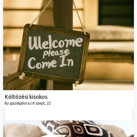
Költözési kisokos
By
gazdigdora
|
8
szept, 22