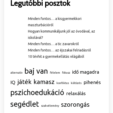
Legutóbbi posztok
Minden fontos… a kisgyermekkori
maszturbációról
Hogyan kommunikáljunk jól az óvodával, az
iskolával?
Minden fontos… a tic zavarokról
Minden fontos… az éjszakai felriadásról
10 tévhit a gyermekellátás világából
baj van
idő magadra
alternatív
félelem
fókusz
játék
kamasz
IQ
pihenés
konfliktus
költözés
pszichoedukáció
relaxálás
segédlet
szorongás
szakvélemény