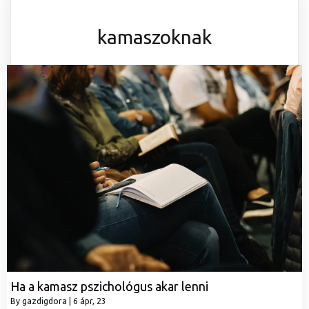
kamaszoknak
Ha a kamasz pszichológus akar lenni
By
gazdigdora
|
6
ápr, 23