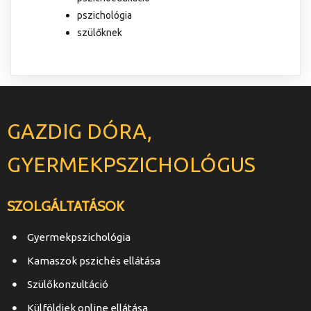
pszichológia
szülőknek
GAZDIG DÓRA,
GYERMEKPSZICHOLÓGUS
SZOLGÁLTATÁSOK
Gyermekpszichológia
Kamaszok pszichés ellátása
Szülőkonzultáció
Külföldiek online ellátása