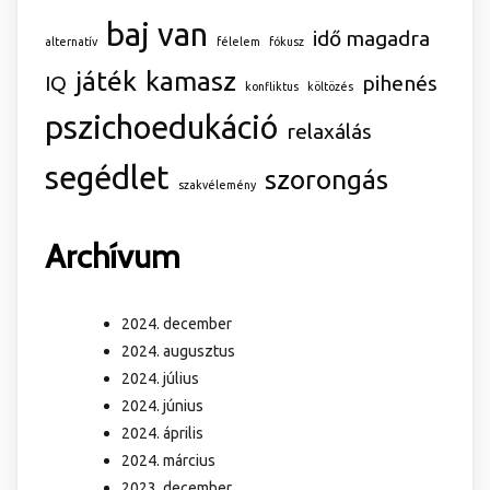
baj van
idő magadra
alternatív
félelem
fókusz
játék
kamasz
IQ
pihenés
konfliktus
költözés
pszichoedukáció
relaxálás
segédlet
szorongás
szakvélemény
Archívum
2024. december
2024. augusztus
2024. július
2024. június
2024. április
2024. március
2023. december