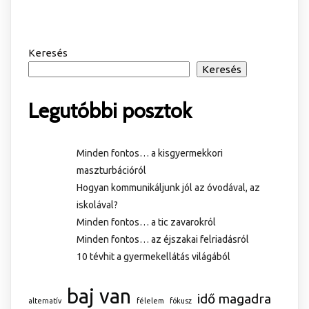
Keresés
Keresés
Legutóbbi posztok
Minden fontos… a kisgyermekkori
maszturbációról
Hogyan kommunikáljunk jól az óvodával, az
iskolával?
Minden fontos… a tic zavarokról
Minden fontos… az éjszakai felriadásról
10 tévhit a gyermekellátás világából
baj van
idő magadra
alternatív
félelem
fókusz