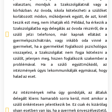
választani, mondjuk a Szakszolgálatnál vagy a
kórházban. Az óvoda, iskola kötelezheti a szülőket
korlátozott módon, működjenek együtt, de azt, kinél
teszik ezt meg, nem írhatják elő. Például, ha érkezik a
Szakszolgálatba egy delegálás az óvoda részéről, de a
szülő jelzi telefonon, már kapnak ellátást a
gyermekpszichiátrián, vagy inkább oda vinné a
gyermeket, ha a gyermekkel foglalkozó pszichológus
visszajelez, a Szakszolgálat nem fogja kötelezni a
szülőt, jelenjen meg, hiszen foglalkozik szakember a
problémával. Ha a szülő együttműködő, az
intézmények úgyis lekommunikálják egymással, hogy
halad az eset.
Az intézmények néha úgy gondolják, az általuk
delegált kliens hamarabb sorra kerül, mint amikor a
szülő önkéntesen jelentkezik be. Ez csak és kizárólag
olyan esetben van így, ha a gyermek önveszélyeztető,