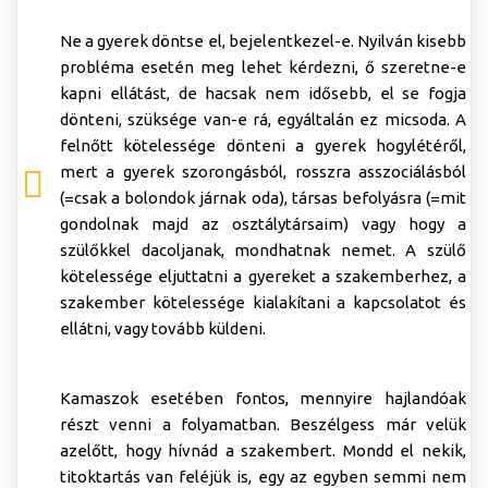
Ne a gyerek döntse el, bejelentkezel-e. Nyilván kisebb
probléma esetén meg lehet kérdezni, ő szeretne-e
kapni ellátást, de hacsak nem idősebb, el se fogja
dönteni, szüksége van-e rá, egyáltalán ez micsoda. A
felnőtt kötelessége dönteni a gyerek hogylétéről,
mert a gyerek szorongásból, rosszra asszociálásból
(=csak a bolondok járnak oda), társas befolyásra (=mit
gondolnak majd az osztálytársaim) vagy hogy a
szülőkkel dacoljanak, mondhatnak nemet. A szülő
kötelessége eljuttatni a gyereket a szakemberhez, a
szakember kötelessége kialakítani a kapcsolatot és
ellátni, vagy tovább küldeni.
Kamaszok esetében fontos, mennyire hajlandóak
részt venni a folyamatban. Beszélgess már velük
azelőtt, hogy hívnád a szakembert. Mondd el nekik,
titoktartás van feléjük is, egy az egyben semmi nem