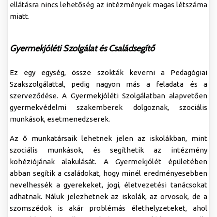
ellátásra nincs lehetőség az intézmények magas létszáma
miatt.
Gyermekjóléti Szolgálat és Családsegítő
Ez egy egység, össze szokták keverni a Pedagógiai
Szakszolgálattal, pedig nagyon más a feladata és a
szerveződése. A Gyermekjóléti Szolgálatban alapvetően
gyermekvédelmi szakemberek dolgoznak, szociális
munkások, esetmenedzserek.
Az ő munkatársaik lehetnek jelen az iskolákban, mint
szociális munkások, és segíthetik az intézmény
kohéziójának alakulását. A Gyermekjólét épületében
abban segítik a családokat, hogy minél eredményesebben
nevelhessék a gyerekeket, jogi, életvezetési tanácsokat
adhatnak. Náluk jelezhetnek az iskolák, az orvosok, de a
szomszédok is akár problémás élethelyzeteket, ahol