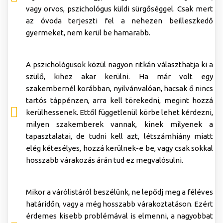
vagy orvos, pszichológus küldi sürgőséggel. Csak mert
az óvoda terjeszti fel a nehezen beilleszkedő
gyermeket, nem kerül be hamarabb.
A pszichológusok közül nagyon ritkán választhatja ki a
szülő, kihez akar kerülni. Ha már volt egy
szakembernél korábban, nyilvánvalóan, hacsak ő nincs
tartós táppénzen, arra kell törekedni, megint hozzá
kerülhessenek. Ettől függetlenül körbe lehet kérdezni,
milyen szakemberek vannak, kinek milyenek a
tapasztalatai, de tudni kell azt, létszámhiány miatt
elég kétesélyes, hozzá kerülnek-e be, vagy csak sokkal
hosszabb várakozás árán tud ez megvalósulni.
Mikor a várólistáról beszélünk, ne lepődj meg a féléves
határidőn, vagy a még hosszabb várakoztatáson. Ezért
érdemes kisebb problémával is elmenni, a nagyobbat