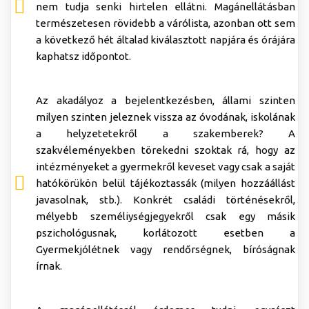
nem tudja senki hirtelen ellátni. Magánellátásban
természetesen rövidebb a várólista, azonban ott sem
a következő hét általad kiválasztott napjára és órájára
kaphatsz időpontot.
Az akadályoz a bejelentkezésben, állami szinten
milyen szinten jeleznek vissza az óvodának, iskolának
a helyzetetekről a szakemberek? A
szakvéleményekben törekedni szoktak rá, hogy az
intézményeket a gyermekről keveset vagy csak a saját
hatókörükön belül tájékoztassák (milyen hozzáállást
javasolnak, stb.). Konkrét családi történésekről,
mélyebb személiységjegyekről csak egy másik
pszichológusnak, korlátozott esetben a
Gyermekjólétnek vagy rendőrségnek, bíróságnak
írnak.