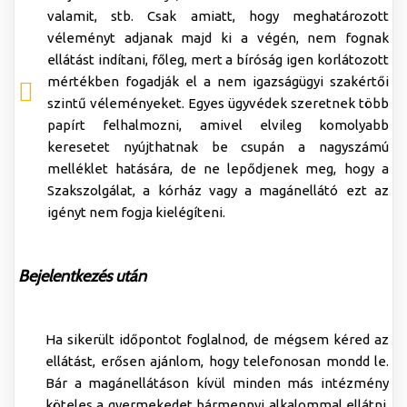
valamit, stb. Csak amiatt, hogy meghatározott
véleményt adjanak majd ki a végén, nem fognak
ellátást indítani, főleg, mert a bíróság igen korlátozott
mértékben fogadják el a nem igazságügyi szakértői
szintű véleményeket. Egyes ügyvédek szeretnek több
papírt felhalmozni, amivel elvileg komolyabb
keresetet nyújthatnak be csupán a nagyszámú
melléklet hatására, de ne lepődjenek meg, hogy a
Szakszolgálat, a kórház vagy a magánellátó ezt az
igényt nem fogja kielégíteni.
Bejelentkezés után
Ha sikerült időpontot foglalnod, de mégsem kéred az
ellátást, erősen ajánlom, hogy telefonosan mondd le.
Bár a magánellátáson kívül minden más intézmény
köteles a gyermekedet bármennyi alkalommal ellátni,