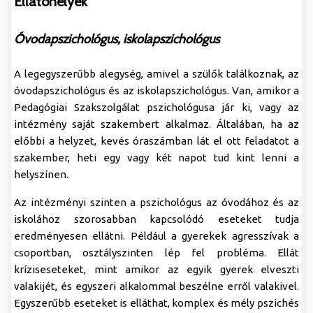
Ellátóhelyek
Óvodapszichológus, iskolapszichológus
A legegyszerűbb alegység, amivel a szülők találkoznak, az
óvodapszichológus és az iskolapszichológus. Van, amikor a
Pedagógiai Szakszolgálat pszichológusa jár ki, vagy az
intézmény saját szakembert alkalmaz. Általában, ha az
előbbi a helyzet, kevés óraszámban lát el ott feladatot a
szakember, heti egy vagy két napot tud kint lenni a
helyszínen.
Az intézményi szinten a pszichológus az óvodához és az
iskolához szorosabban kapcsolódó eseteket tudja
eredményesen ellátni. Például a gyerekek agresszívak a
csoportban, osztályszinten lép fel probléma. Ellát
kríziseseteket, mint amikor az egyik gyerek elveszti
valakijét, és egyszeri alkalommal beszélne erről valakivel.
Egyszerűbb eseteket is elláthat, komplex és mély pszichés