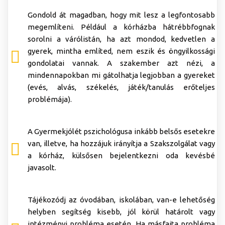
Gondold át magadban, hogy mit lesz a legfontosabb
megemlíteni. Például a kórházba hátrébbfognak
sorolni a várólistán, ha azt mondod, kedvetlen a
gyerek, mintha említed, nem eszik és öngyilkossági
gondolatai vannak. A szakember azt nézi, a
mindennapokban mi gátolhatja legjobban a gyereket
(evés, alvás, székelés, játék/tanulás erőteljes
problémája).
A Gyermekjólét pszichológusa inkább belsős esetekre
van, illetve, ha hozzájuk irányítja a Szakszolgálat vagy
a kórház, külsősen bejelentkezni oda kevésbé
javasolt.
Tájékozódj az óvodában, iskolában, van-e lehetőség
helyben segítség kisebb, jól körül határolt vagy
intézményi probléma esetén. Ha másfajta probléma