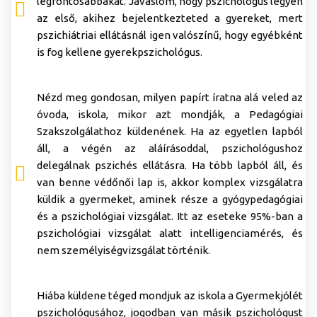
legfontosabbakat. Javaslom, hogy pszichológus legyen
az első, akihez bejelentkezteted a gyereket, mert
pszichiátriai ellátásnál igen valószínű, hogy egyébként
is fog kellene gyerekpszichológus.
Nézd meg gondosan, milyen papírt íratna alá veled az
óvoda, iskola, mikor azt mondják, a Pedagógiai
Szakszolgálathoz küldenének. Ha az egyetlen lapból
áll, a végén az aláírásoddal, pszichológushoz
delegálnak pszichés ellátásra. Ha több lapból áll, és
van benne védőnői lap is, akkor komplex vizsgálatra
küldik a gyermeket, aminek része a gyógypedagógiai
és a pszichológiai vizsgálat. Itt az eseteke 95%-ban a
pszichológiai vizsgálat alatt intelligenciamérés, és
nem személyiségvizsgálat történik.
Hiába küldene téged mondjuk az iskola a Gyermekjólét
pszichológusához, jogodban van másik pszichológust