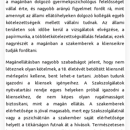
a magánban dolgozó gyermekpszichológus felelősséget
vállal érte, és nagyobb arányú figyelmet fordít rá, mint
amennyit az állami ellátóhelyeken dolgozó kollégák egyéb
kötelezettségeik mellett vállalni tudnak. Az állami
területen sok időbe kerül a vizsgálatok elvégzése, a
papírmunka, a többletkötelezettségvállalás feladatai, ezek
nagyrészét a magánban a szakemberek a klienseikre
tudják fordítani.
Magánellátásban nagyobb szabadságot jelent, hogy nem
léteznek olyan kötelmek, a 18. életévét betöltött kliensnél
mérlegelni kellene, bent lehet-e tartani. Jobban tudunk
igazodni a kliensek igényeihez. A Szakszolgálatok
nyitvatartási rendje egyes helyeken próbál igazodni a
kliensekhez, de nem képes olyan rugalmasságot
biztosítani, mint a magán ellátás. A szakemberek
elérhetősége is jóval magasabb, mert egy Szakszolgálatnál
vagy a pszichiátrián a szakember saját elérhetősége
helyett a titkárságon futnak át a hívások. Természetesen