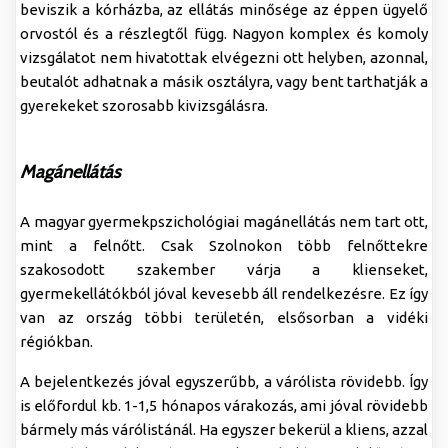
beviszik a kórházba, az ellátás minősége az éppen ügyelő
orvostól és a részlegtől függ. Nagyon komplex és komoly
vizsgálatot nem hivatottak elvégezni ott helyben, azonnal,
beutalót adhatnak a másik osztályra, vagy bent tarthatják a
gyerekeket szorosabb kivizsgálásra.
Magánellátás
A magyar gyermekpszichológiai magánellátás nem tart ott,
mint a felnőtt. Csak Szolnokon több felnőttekre
szakosodott szakember várja a klienseket,
gyermekellátókból jóval kevesebb áll rendelkezésre. Ez így
van az ország többi területén, elsősorban a vidéki
régiókban.
A bejelentkezés jóval egyszerűbb, a várólista rövidebb. Így
is előfordul kb. 1-1,5 hónapos várakozás, ami jóval rövidebb
bármely más várólistánál. Ha egyszer bekerül a kliens, azzal