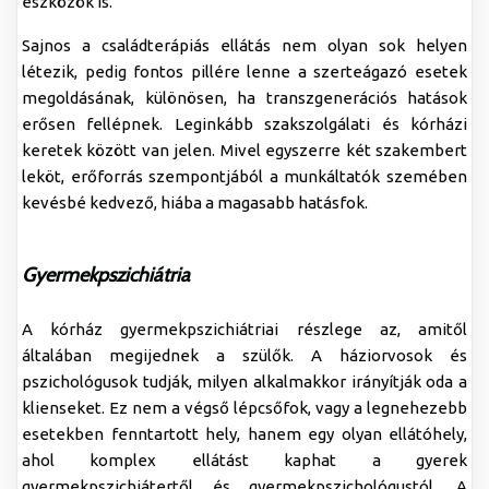
eszközök is.
Sajnos a családterápiás ellátás nem olyan sok helyen
létezik, pedig fontos pillére lenne a szerteágazó esetek
megoldásának, különösen, ha transzgenerációs hatások
erősen fellépnek. Leginkább szakszolgálati és kórházi
keretek között van jelen. Mivel egyszerre két szakembert
leköt, erőforrás szempontjából a munkáltatók szemében
kevésbé kedvező, hiába a magasabb hatásfok.
Gyermekpszichiátria
A kórház gyermekpszichiátriai részlege az, amitől
általában megijednek a szülők. A háziorvosok és
pszichológusok tudják, milyen alkalmakkor irányítják oda a
klienseket. Ez nem a végső lépcsőfok, vagy a legnehezebb
esetekben fenntartott hely, hanem egy olyan ellátóhely,
ahol komplex ellátást kaphat a gyerek
gyermekpszichiátertől és gyermekpszichológustól. A