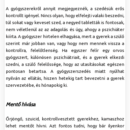
A gyógyszerekről annyit megjegyeznék, a szedésük erős
kontrollt igényel. Nincs olyan, hogy elfelejti valaki beszedni,
túl sokat vagy keveset szed, a negyed tabletták is fontosak,
nem véletlenül az az adagolás és úgy, ahogy a pszichiáter
kiírta. A gyógyszer hirtelen elhagyása, mert a gyerek a szülő
szerint már jobban van, vagy hogy nem mennek vissza a
kontrollra, felelőtlenség. Ha egyszer felír egy orvos
gyógyszert, különösen pszichiátriait, és a gyerek elkezdi
szedni, a szülő felelőssége, hogy az utasításokat egészen
pontosan betartsa. A gyógyszerszedés miatt nyúlhat
nyilván az ellátás, hiszen hetekig tart bevezetni a gyerek
szervezetébe, és hónapokig ki.
Mentő hívása
Őrjöngő, szuicid, kontrollvesztett gyerekhez, kamaszhoz
lehet mentőt hívni. Azt fontos tudni, hogy bár ilyenkor