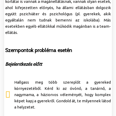
korlátai is vannak a magánellátásnak, vannak olyan esetek,
ahol kifejezetten előnyös, ha állami ellátásban dolgozik
együtt pszichiáter és pszichológus (pl. gyerekek, akik
egyáltalán nem tudnak bemenni az iskolába). Más
esetekben egyéb ellátókkal működik magánban is a team-
ellátás.
Szempontok probléma esetén
Bejelentkezés előtt
Hallgass meg több szereplőt a gyereked
környezetéből. Kérd ki az óvónő, a tanárnő, a
nagymama, a háziorvos véleményét, hogy komplex
képet kapj a gyerekről. Gondold át, te milyennek látod
a helyzetet.