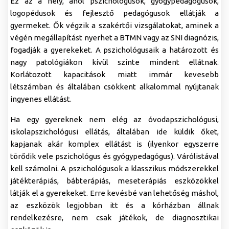
Ez az a hely, ahol pszichológusok, gyógypedagógusok,
logopédusok és fejlesztő pedagógusok ellátják a
gyermeket. Ők végzik a szakértői vizsgálatokat, aminek a
végén megállapítást nyerhet a BTMN vagy az SNI diagnózis,
fogadják a gyerekeket. A pszichológusaik a határozott és
nagy patológiákon kívül szinte mindent ellátnak.
Korlátozott kapacitások miatt immár kevesebb
létszámban és általában csökkent alkalommal nyújtanak
ingyenes ellátást.
Ha egy gyereknek nem elég az óvodapszichológusi,
iskolapszichológusi ellátás, általában ide küldik őket,
kapjanak akár komplex ellátást is (ilyenkor egyszerre
törődik vele pszichológus és gyógypedagógus). Várólistával
kell számolni. A pszichológusok a klasszikus módszerekkel
játékterápiás, bábterápiás, meseterápiás eszközökkel
látják el a gyerekeket. Erre kevésbé van lehetőség máshol,
az eszközök legjobban itt és a kórházban állnak
rendelkezésre, nem csak játékok, de diagnosztikai