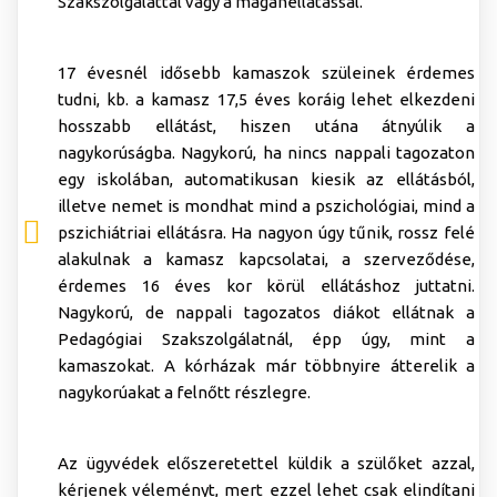
Szakszolgálattal vagy a magánellátással.
17 évesnél idősebb kamaszok szüleinek érdemes
tudni, kb. a kamasz 17,5 éves koráig lehet elkezdeni
hosszabb ellátást, hiszen utána átnyúlik a
nagykorúságba. Nagykorú, ha nincs nappali tagozaton
egy iskolában, automatikusan kiesik az ellátásból,
illetve nemet is mondhat mind a pszichológiai, mind a
pszichiátriai ellátásra. Ha nagyon úgy tűnik, rossz felé
alakulnak a kamasz kapcsolatai, a szerveződése,
érdemes 16 éves kor körül ellátáshoz juttatni.
Nagykorú, de nappali tagozatos diákot ellátnak a
Pedagógiai Szakszolgálatnál, épp úgy, mint a
kamaszokat. A kórházak már többnyire átterelik a
nagykorúakat a felnőtt részlegre.
Az ügyvédek előszeretettel küldik a szülőket azzal,
kérjenek véleményt, mert ezzel lehet csak elindítani