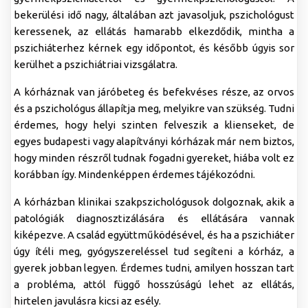
bekerülési idő nagy, általában azt javasoljuk, pszichológust
keressenek, az ellátás hamarabb elkezdődik, mintha a
pszichiáterhez kérnek egy időpontot, és később úgyis sor
kerülhet a pszichiátriai vizsgálatra.
A kórháznak van járóbeteg és befekvéses része, az orvos
és a pszichológus állapítja meg, melyikre van szükség. Tudni
érdemes, hogy helyi szinten felveszik a klienseket, de
egyes budapesti vagy alapítványi kórházak már nem biztos,
hogy minden részről tudnak fogadni gyereket, hiába volt ez
korábban így. Mindenképpen érdemes tájékozódni.
A kórházban klinikai szakpszichológusok dolgoznak, akik a
patológiák diagnosztizálására és ellátására vannak
kiképezve. A család együttműködésével, és ha a pszichiáter
úgy ítéli meg, gyógyszereléssel tud segíteni a kórház, a
gyerek jobban legyen. Érdemes tudni, amilyen hosszan tart
a probléma, attól függő hosszúságú lehet az ellátás,
hirtelen javulásra kicsi az esély.