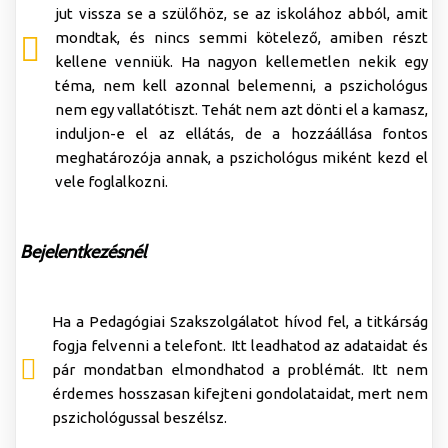
jut vissza se a szülőhöz, se az iskolához abból, amit
mondtak, és nincs semmi kötelező, amiben részt
kellene venniük. Ha nagyon kellemetlen nekik egy
téma, nem kell azonnal belemenni, a pszichológus
nem egy vallatótiszt. Tehát nem azt dönti el a kamasz,
induljon-e el az ellátás, de a hozzáállása fontos
meghatározója annak, a pszichológus miként kezd el
vele foglalkozni.
Bejelentkezésnél
Ha a Pedagógiai Szakszolgálatot hívod fel, a titkárság
fogja felvenni a telefont. Itt leadhatod az adataidat és
pár mondatban elmondhatod a problémát. Itt nem
érdemes hosszasan kifejteni gondolataidat, mert nem
pszichológussal beszélsz.