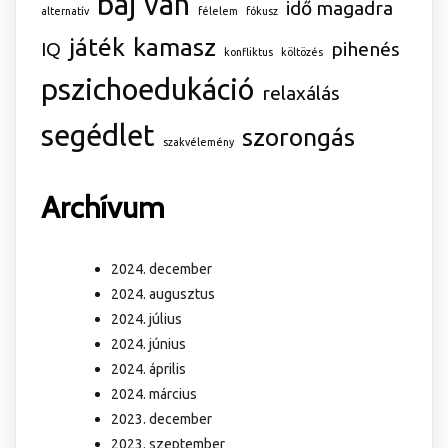
baj van
idő magadra
alternatív
félelem
fókusz
játék
kamasz
IQ
pihenés
konfliktus
költözés
pszichoedukáció
relaxálás
segédlet
szorongás
szakvélemény
Archívum
2024. december
2024. augusztus
2024. július
2024. június
2024. április
2024. március
2023. december
2023. szeptember