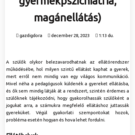
gyermekpszichiátria,
magánellátás)
gazdigdora
december 28, 2023
1:13 du.
A szülők olykor belezavarodhatnak az ellátórendszer
működésébe, hol milyen szintű ellátást kaphat a gyerek,
mert erről nem mindig van egy világos kommunikáció.
Mivel néha a pedagógusok küldenék a gyereket ellátásba,
és ők sem mindig látják át a rendszert, szintén érdemes a
szülőknek tájékozódni, hogy gyakorolhassák szülőként a
jogukat arra, a számukra megfelelő ellátáshoz juttassák
gyereküket. Végül gyakorlati szempontokat hozok,
probléma esetén hogyan és hova lehet fordulni.