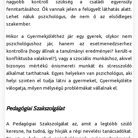
nagyobb kontroll szükség a családi egyensúly
fenntartásához. Ők vannak jelen a felügyelt láthatás alatt.
Lehet náluk pszichológus, de nem ő az elsődleges
szakember.
Mikor a Gyermekjóléthez jár egy gyerek, olykor nem
pszichológushoz jár, hanem az esetmenedzserhez
kontrollra (hogy állnak a tanulmányi eredményei? került-e
konfliktusba valakivel?), vagy a szociális munkáshoz, akivel
bizonyos mértékű önismereti munkát és stresszoldó
alkalmat tarthatnak. Egyes helyeken van pszichológus, aki
helyi szinten el tudja látni a gyermeket, Gyermekjóléte
válogatja, milyen mélységű problémákat vállalnak el.
Pedagógiai Szakszolgálat
A Pedagógiai Szakszolgálat az, amit a legtöbb szülő
keresne, ha tudná, így hívják a régi nevelési tanácsadókat.