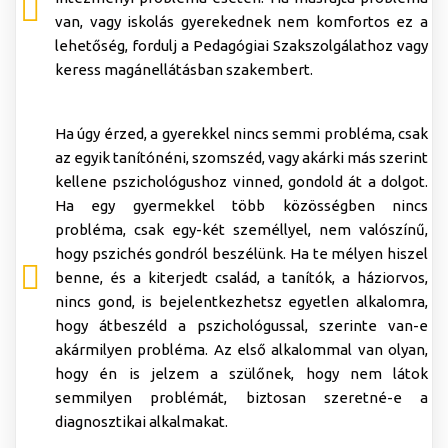
van, vagy iskolás gyerekednek nem komfortos ez a
lehetőség, fordulj a Pedagógiai Szakszolgálathoz vagy
keress magánellátásban szakembert.
Ha úgy érzed, a gyerekkel nincs semmi probléma, csak
az egyik tanítónéni, szomszéd, vagy akárki más szerint
kellene pszichológushoz vinned, gondold át a dolgot.
Ha egy gyermekkel több közösségben nincs
probléma, csak egy-két személlyel, nem valószínű,
hogy pszichés gondról beszélünk. Ha te mélyen hiszel
benne, és a kiterjedt család, a tanítók, a háziorvos,
nincs gond, is bejelentkezhetsz egyetlen alkalomra,
hogy átbeszéld a pszichológussal, szerinte van-e
akármilyen probléma. Az első alkalommal van olyan,
hogy én is jelzem a szülőnek, hogy nem látok
semmilyen problémát, biztosan szeretné-e a
diagnosztikai alkalmakat.