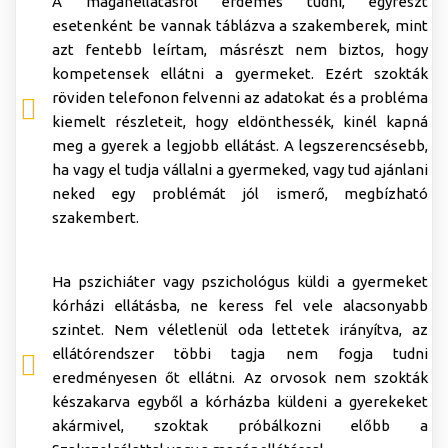
A magánellátásról érdemes tudni, egyrészt
esetenként be vannak táblázva a szakemberek, mint
azt fentebb leírtam, másrészt nem biztos, hogy
kompetensek ellátni a gyermeket. Ezért szokták
röviden telefonon felvenni az adatokat és a probléma
kiemelt részleteit, hogy eldönthessék, kinél kapná
meg a gyerek a legjobb ellátást. A legszerencsésebb,
ha vagy el tudja vállalni a gyermeked, vagy tud ajánlani
neked egy problémát jól ismerő, megbízható
szakembert.
Ha pszichiáter vagy pszichológus küldi a gyermeket
kórházi ellátásba, ne keress fel vele alacsonyabb
szintet. Nem véletlenül oda lettetek irányítva, az
ellátórendszer többi tagja nem fogja tudni
eredményesen őt ellátni. Az orvosok nem szokták
készakarva egyből a kórházba küldeni a gyerekeket
akármivel, szoktak próbálkozni előbb a