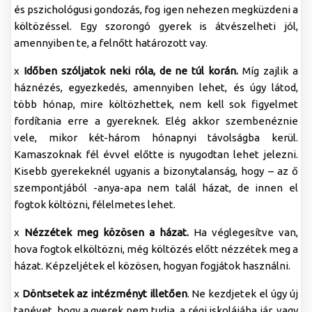
és pszichológusi gondozás, fog igen nehezen megküzdeni a
költözéssel. Egy szorongó gyerek is átvészelheti jól,
amennyiben te, a felnőtt határozott vay.
x
Időben szóljatok neki róla, de ne túl korán.
Míg zajlik a
háznézés, egyezkedés, amennyiben lehet, és úgy látod,
több hónap, mire költözhettek, nem kell sok figyelmet
fordítania erre a gyereknek. Elég akkor szembenéznie
vele, mikor két-három hónapnyi távolságba kerül.
Kamaszoknak fél évvel előtte is nyugodtan lehet jelezni.
Kisebb gyerekeknél ugyanis a bizonytalanság, hogy – az ő
szempontjából -anya-apa nem talál házat, de innen el
fogtok költözni, félelmetes lehet.
x
Nézzétek meg közösen a házat.
Ha véglegesítve van,
hova fogtok elköltözni, még költözés előtt nézzétek meg a
házat. Képzeljétek el közösen, hogyan fogjátok használni.
x
Döntsetek az intézményt illetően
. Ne kezdjetek el úgy új
tanévet, hogy a gyerek nem tudja, a régi iskolájába jár, vagy