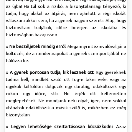
az újba! Ha túl sok a rizikó, a bizonytalansági tényező, ki
tudja, hogy alakul az átjárás, nem ajánlott a régi iskolát
válaszani akkor sem, ha a gyerek nagyon szereti. Alap, hogy
biztonsítani tudjátok, időre beérjen az iskolába és
biztonságban hazajusson.
x
Ne beszéljetek mindig erről
. Megannyi intéznivalóval jár a
költözés, de a mindennapokat a gyerek szempontjából ne
hálózza be.
x
A gyerek pontosan tudja, kik lesznek ott
. Egy gyereknek
tudnia kell, mindkét szülő ott fog-e lakni vele, vagy az
egyikük külföldön dolgozik egy darabig, odaköltözik egy
rokon egy időre, stb. Ne érjék ott kellemetlen
meglepetések. Ne mondjunk neki olyat, igen, nem sokkal
utánatok odaköltözik a másik szülő is, miközben ez még
bizonytalan.
x
Legyen lehetősége szertartásosan búcsúzkodni
. Azaz