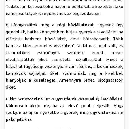
Tudatosan keressétek a hasonló pontokat, a közelben lakó
ismerősöket, akik segíthetnek az eligazodásban.
x
Látogassátok meg a régi háziállatokat.
Egyesek úgy
gondolják, hátha könnyebben bírja a gyerek a távollétet, ha
elfelejti kedvenc háziállatot, amit hátrahagyott. Több
kamasz kliensemnél is visszatérő fájdalmas pont volt, és
traumatikus események szintjére emelt, mikor
elválasztották őket szeretett háziállatuktól. Mivel a
háziállat függőségi viszonyban van tőlük is, a kiskamaszok,
kamaszok sajnálják őket, szomorúak, míg a kisebbek
hiányolják a közelségét. Amennyire lehet, látogassátok
őket.
x
Ne szerezzetek be a gyereknek azonnal új háziállatot
.
Különösen akkor ne, ha az előző pont teljesült. Hagy
szokjon az új környezetbe a gyerek, még egy változást ne
pakoljatok rá.