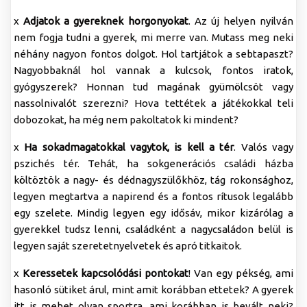
x
Adjatok a gyereknek horgonyokat
. Az új helyen nyilván
nem fogja tudni a gyerek, mi merre van. Mutass meg neki
néhány nagyon fontos dolgot. Hol tartjátok a sebtapaszt?
Nagyobbaknál hol vannak a kulcsok, fontos iratok,
gyógyszerek? Honnan tud magának gyümölcsöt vagy
nassolnivalót szerezni? Hova tettétek a játékokkal teli
dobozokat, ha még nem pakoltatok ki mindent?
x
Ha sokadmagatokkal vagytok, is kell a tér
. Valós vagy
pszichés tér. Tehát, ha sokgenerációs családi házba
költöztök a nagy- és dédnagyszülőkhöz, tág rokonsághoz,
legyen megtartva a napirend és a fontos rítusok legalább
egy szelete. Mindig legyen egy idősáv, mikor kizárólag a
gyerekkel tudsz lenni, családként a nagycsaládon belül is
legyen saját szeretetnyelvetek és apró titkaitok.
x
Keressetek kapcsolódási pontokat
! Van egy pékség, ami
hasonló sütiket árul, mint amit korábban ettetek? A gyerek
itt is mehet olyan sportra, ami korábban is bevált neki?