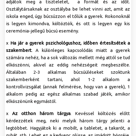
adjátok meg a tiszteletet, a formát és az időt.
Osztálytársaknak az osztályba be lehet vinni azt, amit az
iskola enged, úgy búcsúzzon el tőlük a gyerek. Rokonoknál
is legyen kimondva, költöztök, és ott is legyen egy kis
ceremónia-jellegű búcsú esemény.
x
Ha jár a gyerek pszichológushoz, időben értesítsétek a
szakembert
. A különleges kapcsolódás miatt a gyerek
számára nehéz, ha a sok változás mellett még attól se tud
elköszönni, akivel az eddig nehézségeit megbeszélte.
Általában 2-3 alkalmas búcsúüléseket szoktunk
szakemberként tartani, ahol 1-2 alkalom a
kontrollvizsgálat (annak felmérése, hogy van a gyerek), 1
alkalom pedig az egész alkalmas szabad játék, amikor
elköszönünk egymástól.
x
Az otthon három tárgya
. Kevéssel költözés előtt
kérdezzétek meg, neki melyik három tárgy jelenti a
legtöbbet. Hagyjátok ki a mobilt, a tabletet, a takarót, a
ruhát, stb. Lehet ez a kedvenc plüsse, az imádott bögréje,