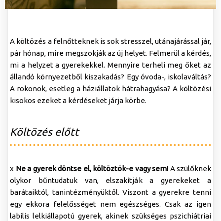
A költözés a felnőtteknek is sok stresszel, utánajárással jár,
pár hónap, mire megszokják az új helyet. Felmerül a kérdés,
mi a helyzet a gyerekekkel. Mennyire terheli meg őket az
állandó környezetből kiszakadás? Egy óvoda-, iskolaváltás?
A rokonok, esetleg a háziállatok hátrahagyása? A költözési
kisokos ezeket a kérdéseket járja körbe.
Költözés előtt
x
Ne a gyerek döntse el, költöztök-e vagy sem!
A szülőknek
olykor bűntudatuk van, elszakítják a gyerekeket a
barátaiktól, tanintézményüktől. Viszont a gyerekre tenni
egy ekkora felelősséget nem egészséges. Csak az igen
labilis lelkiállapotú gyerek, akinek szükséges pszichiátriai