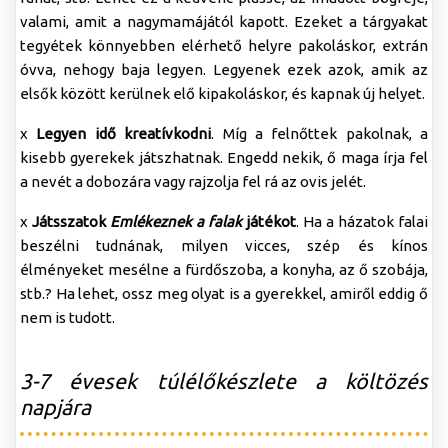
valami, amit a nagymamájától kapott. Ezeket a tárgyakat
tegyétek könnyebben elérhető helyre pakoláskor, extrán
óvva, nehogy baja legyen. Legyenek ezek azok, amik az
elsők között kerülnek elő kipakoláskor, és kapnak új helyet.
x
Legyen idő kreatívkodni
. Míg a felnőttek pakolnak, a
kisebb gyerekek játszhatnak. Engedd nekik, ő maga írja fel
a nevét a dobozára vagy rajzolja fel rá az ovis jelét.
x
Játsszatok
Emlékeznek a falak
játékot
. Ha a házatok falai
beszélni tudnának, milyen vicces, szép és kínos
élményeket mesélne a fürdőszoba, a konyha, az ő szobája,
stb.? Ha lehet, ossz meg olyat is a gyerekkel, amiről eddig ő
nem is tudott.
3-7 évesek túlélőkészlete a költözés
napjára