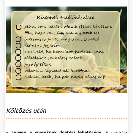
Költözés után
x
Legyen a gyereknek döntési lehetősége
. A szobája