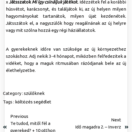
x
Játsszatok
Mi így csináljuk
játékot
. Idézzétek fel a korábbi
húsvétot, karácsonyt, és találjátok ki, az új helyen milyen
hagyományokat tartanátok, milyen újat kezdenétek.
Játsszátok el, a nagyszülők hogy reagálnának az új helyre
vagy mit szólna hozzá egy régi háziállatotok.
A gyerekeknek időre van szüksége az új környezethez
szokáshoz. Adj nekik 3-4 hónapot, miközben felfedezitek a
vidéket, hogy a maguk ritmusában rázódjanak bele az új
élethelyzetbe.
Category :
szülőknek
Tags :
költözés
segédlet
Previous
Next
Te tudod, mitől fél a
Idő magadra 2. – Inverz
gyereked? + 10 otthon